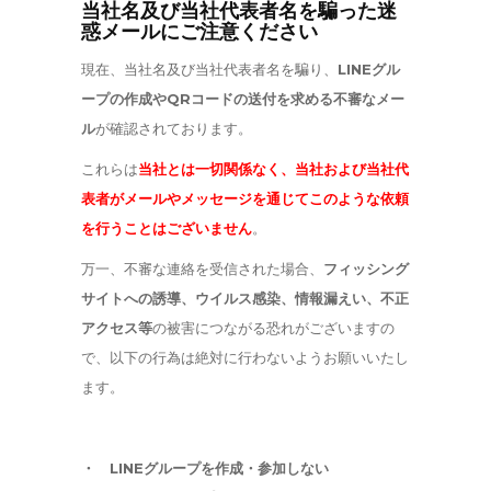
当社名及び当社代表者名を騙った迷
惑メールにご注意ください
現在、当社名及び当社代表者名を騙り、
LINEグル
ープの作成やQRコードの送付を求める不審なメー
ル
が確認されております。
これらは
当社とは一切関係なく、当社および当社代
表者がメールやメッセージを通じてこのような依頼
を行うことはございません
。
万一、不審な連絡を受信された場合、
フィッシング
サイトへの誘導、ウイルス感染、情報漏えい、不正
アクセス等
の被害につながる恐れがございますの
で、以下の行為は絶対に行わないようお願いいたし
ます。
・ LINEグループを作成・参加しない