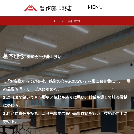
MENU
Home
|
会社案内
基本理念
/ 株式会社伊藤工務店
1.「お客様あっての会社、感謝の心を忘れない」を常に合言葉にし、一層
の品質管理・サービスに努める。
2.これまで築いてきた歴史と信頼を誇りに思い、社業を通して社会貢献
に努める。
3.自己に責任を持ち、より完成度の高い品質供給を行い、技術の向上に
努める。