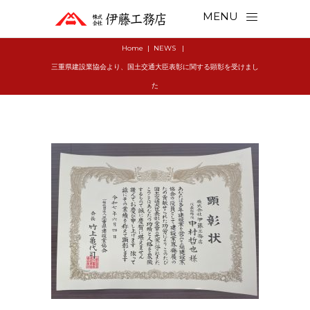
MENU
Home
|
NEWS
|
三重県建設業協会より、国土交通大臣表彰に関する顕彰を受けまし
た