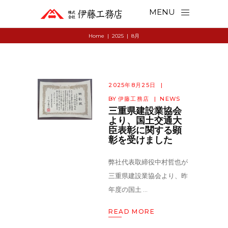
MENU
Home
|
2025
|
8月
2025年8月25日
BY
伊藤工務店
NEWS
三重県建設業協会
より、国土交通大
臣表彰に関する顕
彰を受けました
弊社代表取締役中村哲也が
三重県建設業協会より、昨
年度の国土
READ MORE