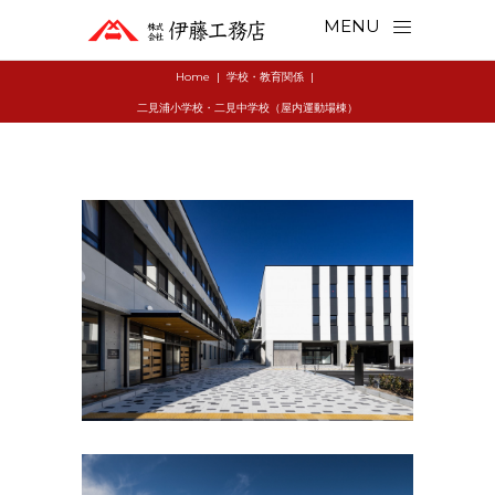
MENU
Home
|
学校・教育関係
|
二見浦小学校・二見中学校（屋内運動場棟）